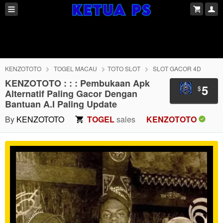
KENZOTOTO
TOGEL MACAU
TOTO SLOT
SLOT GACOR 4D
KENZOTOTO : : : Pembukaan Apk
5
$
Alternatif Paling Gacor Dengan
Bantuan A.I Paling Update
By
KENZOTOTO
TOGEL
sales
KENZOTOTO